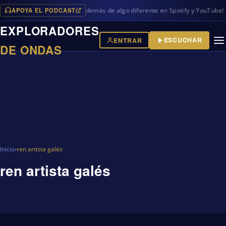
APOYA EL PODCAST
vos programas en iVoox, además de algo diferente en Spotify y YouTube!
EXPLORADORES
ESCUCHAR
ENTRAR
DE ONDAS
Inicio
›
ren artista galés
ren artista galés