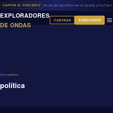
APOYA EL PODCAST
vos programas en iVoox, además de algo diferente en Spotify y YouTube!
EXPLORADORES
ESCUCHAR
ENTRAR
DE ONDAS
Inicio
›
política
política