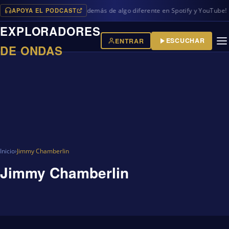
APOYA EL PODCAST
vos programas en iVoox, además de algo diferente en Spotify y YouTube!
EXPLORADORES
ESCUCHAR
ENTRAR
DE ONDAS
Inicio
›
Jimmy Chamberlin
Jimmy Chamberlin