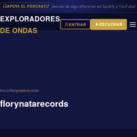
APOYA EL PODCAST
vos programas en iVoox, además de algo diferente en Spotify y YouTube!
EXPLORADORES
ESCUCHAR
ENTRAR
DE ONDAS
Inicio
›
florynatarecords
florynatarecords