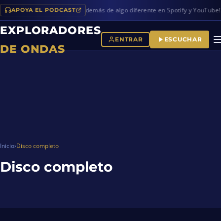
vos programas en iVoox, además de algo diferente en Spotify y YouTube!
APOYA EL PODCAST
EXPLORADORES
ENTRAR
ESCUCHAR
DE ONDAS
Inicio
›
Disco completo
Disco completo