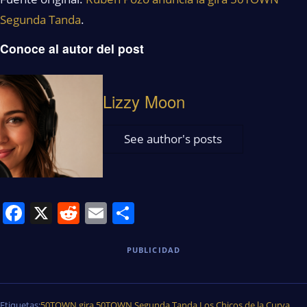
Segunda Tanda
.
Conoce al autor del post
Lizzy Moon
See author's posts
Facebook
X
Reddit
Email
Share
PUBLICIDAD
Etiquetas:
50TOWN
,
gira 50TOWN Segunda Tanda
,
Los Chicos de la Curva
,