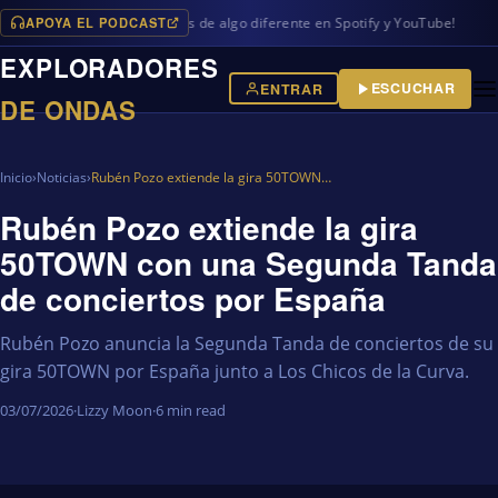
APOYA EL PODCAST
ramas en iVoox, además de algo diferente en Spotify y YouTube!
EXPLORADORES
ESCUCHAR
ENTRAR
DE ONDAS
Inicio
›
Noticias
›
Rubén Pozo extiende la gira 50TOWN…
Rubén Pozo extiende la gira
50TOWN con una Segunda Tanda
de conciertos por España
Rubén Pozo anuncia la Segunda Tanda de conciertos de su
gira 50TOWN por España junto a Los Chicos de la Curva.
03/07/2026
·
Lizzy Moon
·
6 min read