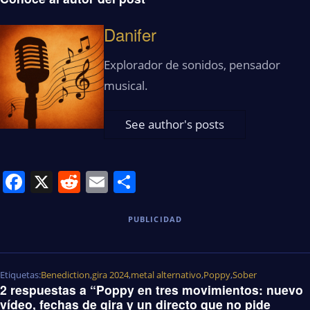
Danifer
Explorador de sonidos, pensador
musical.
See author's posts
Facebook
X
Reddit
Email
Share
PUBLICIDAD
Etiquetas:
Benediction
,
gira 2024
,
metal alternativo
,
Poppy
,
Sober
2 respuestas a “Poppy en tres movimientos: nuevo
vídeo, fechas de gira y un directo que no pide