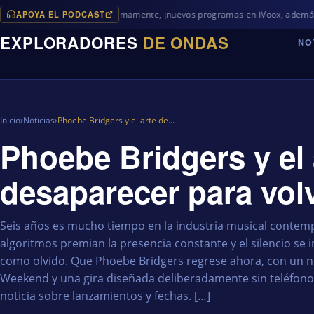
APOYA EL PODCAST
Próximamente, ¡nuevos programas en iVoox, además de algo dife
EXPLORADORES
DE ONDAS
NO
Inicio
›
Noticias
›
Phoebe Bridgers y el arte de…
Phoebe Bridgers y el 
desaparecer para vol
Seis años es mucho tiempo en la industria musical contem
algoritmos premian la presencia constante y el silencio se 
como olvido. Que Phoebe Bridgers regrese ahora, con un nu
Weekend y una gira diseñada deliberadamente sin teléfonos
noticia sobre lanzamientos y fechas. […]