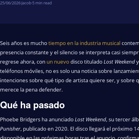
25/06/2026
·
Jacob
·
5 min read
Seis años es mucho
tiempo en la industria musical
contemp
presencia constante y el silencio se interpreta casi sie
regrese ahora, con
un nuevo
disco titulado
Lost Weekend
y
teléfonos móviles, no es solo una noticia sobre lanzamien
intenciones sobre qué tipo de artista quiere ser, y sobre 
merece la pena defender.
Qué ha pasado
Phoebe Bridgers ha anunciado
Lost Weekend
, su tercer á
Punisher
, publicado en 2020. El disco llegará el próximo 1
disponible en las próximas horas tras el anuncio, confirmad