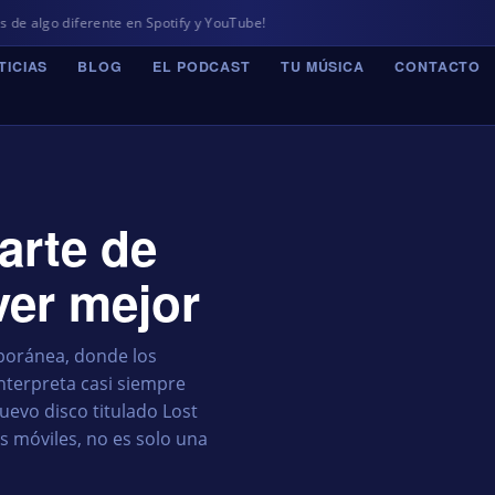
rente en Spotify y YouTube!
TICIAS
BLOG
EL PODCAST
TU MÚSICA
CONTACTO
arte de
ver mejor
poránea, donde los
interpreta casi siempre
evo disco titulado Lost
 móviles, no es solo una