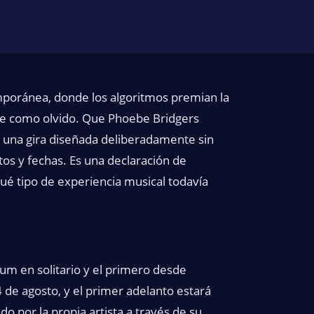
oránea, donde los algoritmos premian la
mpre como olvido. Que Phoebe Bridgers
 una gira diseñada deliberadamente sin
tos y fechas. Es una declaración de
qué tipo de experiencia musical todavía
lbum en solitario y el primero desde
4 de agosto, y el primer adelanto estará
o por la propia artista a través de su