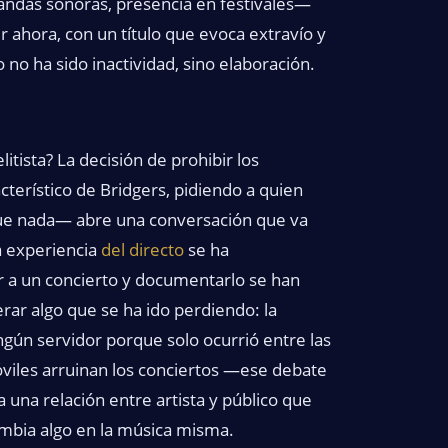
andas sonoras, presencia en festivales—
ver ahora, con un título que evoca extravío y
no ha sido inactividad, sino elaboración.
itista? La decisión de prohibir los
terístico de Bridgers, pidiendo a quien
que nada— abre una conversación que va
a experiencia
del directo
se ha
ir a un concierto y documentarlo se han
rar algo que se ha ido perdiendo: la
gún servidor porque solo ocurrió entre las
móviles arruinan los conciertos —ese debate
a una relación entre artista y público que
cambia algo en la música misma.