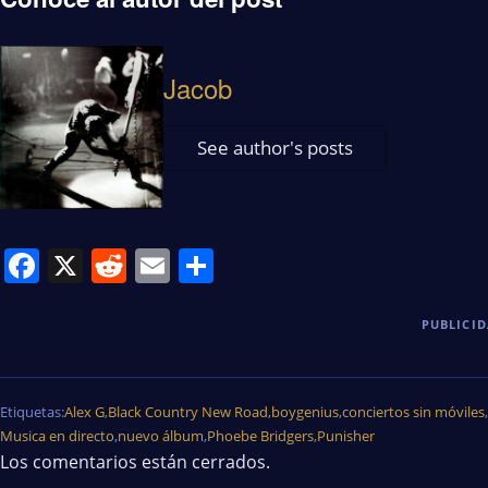
Jacob
See author's posts
Facebook
X
Reddit
Email
Share
PUBLICI
Etiquetas:
Alex G
,
Black Country New Road
,
boygenius
,
conciertos sin móviles
,
Musica en directo
,
nuevo álbum
,
Phoebe Bridgers
,
Punisher
Los comentarios están cerrados.