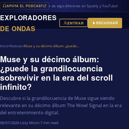
APOYA EL PODCAST
ramas en iVoox, además de algo diferente en Spotify y YouTube!
EXPLORADORES
ESCUCHAR
ENTRAR
DE ONDAS
Inicio
›
Noticias
›
Muse y su décimo álbum: ¿puede…
Muse y su décimo álbum:
¿puede la grandilocuencia
sobrevivir en la era del scroll
infinito?
Descubre si la grandilocuencia de Muse sigue siendo
relevante en su décimo álbum The Wow! Signal en la era
del entretenimiento digital.
06/07/2026
·
Lizzy Moon
·
7 min read