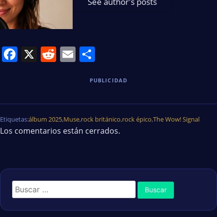
See author's posts
Facebook
X
Reddit
Email
Share
PUBLICIDAD
Etiquetas:
álbum 2025
,
Muse
,
rock británico
,
rock épico
,
The Wow! Signal
Los comentarios están cerrados.
Buscar: