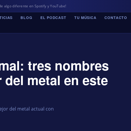
te en Spotify y YouTube!
TICIAS
BLOG
EL PODCAST
TU MÚSICA
CONTACTO
omal: tres nombres
 del metal en este
jor del metal actual con