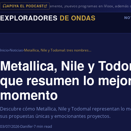
APOYA EL PODCAST
Próximamente, ¡nuevos programas en iVoox, además de algo diferen
EXPLORADORES
DE ONDAS
NO
Inicio
›
Noticias
›
Metallica, Nile y Todomal: tres nombres…
Metallica, Nile y Tod
que resumen lo mejor
momento
Descubre cómo Metallica, Nile y Todomal representan lo me
sus propuestas únicas y emocionantes proyectos.
03/07/2026
·
Danifer
·
7 min read