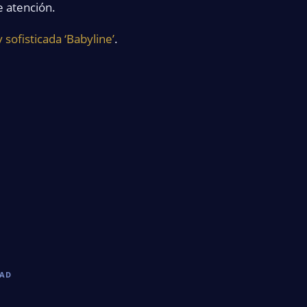
e atención.
 sofisticada ‘Babyline’
.
DAD