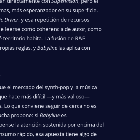
ctan directamente con
Supervision
, pero el
rnas, más esperanzador en su superficie.
c Driver
, y esa repetición de recursos
de leerse como coherencia de autor, como
territorio habita. La fusión de R&B
ropias reglas, y
Babyline
las aplica con
a
e el mercado del synth-pop y la música
que hace más difícil —y más valioso—
s. Lo que conviene seguir de cerca no es
ucha propone: si
Babyline
es
ense la atención sostenida por encima del
nsumo rápido, esa apuesta tiene algo de