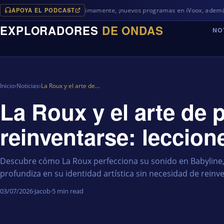
APOYA EL PODCAST
Próximamente, ¡nuevos programas en iVoox, además de algo d
EXPLORADORES
DE ONDAS
NO
Inicio
›
Noticias
›
La Roux y el arte de…
La Roux y el arte de 
reinventarse: leccion
Descubre cómo La Roux perfecciona su sonido en Babyline, 
profundiza en su identidad artística sin necesidad de reinv
03/07/2026
·
Jacob
·
5 min read