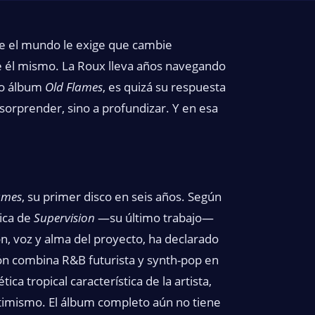
ue el mundo le exige que cambie
 él mismo. La Roux lleva años navegando
mo álbum
Old Flames
, es quizá su respuesta
 sorprender, sino a profundizar. Y en esa
ames
, su primer disco en seis años. Según
tica de
Supervision
—su último trabajo—
, voz y alma del proyecto, ha declarado
ón combina R&B futurista y synth-pop en
ca tropical característica de la artista,
imismo. El álbum completo aún no tiene