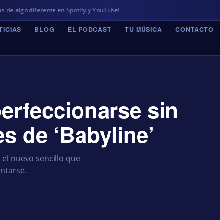
iferente en Spotify y YouTube!
TICIAS
BLOG
EL PODCAST
TU MÚSICA
CONTACTO
perfeccionarse sin
es de ‘Babyline’
el nuevo sencillo que
entarse.