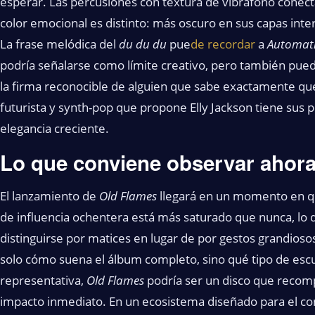
esperar. Las percusiones con textura de vibráfono cone
color emocional es distinto: más oscuro en sus capas inte
La frase melódica del
du du du
pue
de recordar
a
Automati
podría señalarse como límite creativo, pero también pue
la firma reconocible de alguien que sabe exactamente qué 
futurista y synth-pop que propone Elly Jackson tiene sus p
elegancia creciente.
Lo que conviene observar ahor
El lanzamiento de
Old Flames
llegará en un momento en qu
de influencia ochentera está más saturado que nunca, lo 
distinguirse por matices en lugar de por gestos grandioso
solo cómo suena el álbum completo, sino qué tipo de esc
representativa,
Old Flames
podría ser un disco que recomp
impacto inmediato. En un ecosistema diseñado para el co