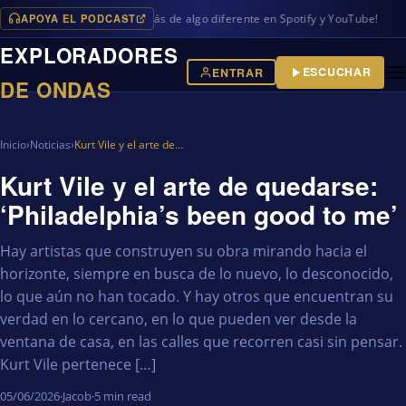
APOYA EL PODCAST
ogramas en iVoox, además de algo diferente en Spotify y YouTube!
EXPLORADORES
ESCUCHAR
ENTRAR
DE ONDAS
Inicio
›
Noticias
›
Kurt Vile y el arte de…
Kurt Vile y el arte de quedarse:
‘Philadelphia’s been good to me’
Hay artistas que construyen su obra mirando hacia el
horizonte, siempre en busca de lo nuevo, lo desconocido,
lo que aún no han tocado. Y hay otros que encuentran su
verdad en lo cercano, en lo que pueden ver desde la
ventana de casa, en las calles que recorren casi sin pensar.
Kurt Vile pertenece […]
05/06/2026
·
Jacob
·
5 min read