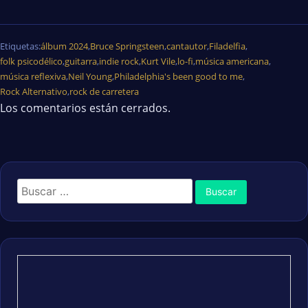
Etiquetas:
álbum 2024
,
Bruce Springsteen
,
cantautor
,
Filadelfia
,
folk psicodélico
,
guitarra
,
indie rock
,
Kurt Vile
,
lo-fi
,
música americana
,
música reflexiva
,
Neil Young
,
Philadelphia's been good to me
,
Rock Alternativo
,
rock de carretera
Los comentarios están cerrados.
Buscar: