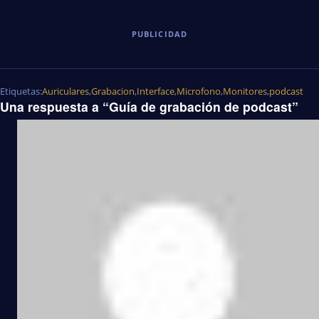
PUBLICIDAD
Etiquetas:
Auriculares
,
Grabacion
,
Interface
,
Microfono
,
Monitores
,
podcast
Una respuesta a “Guía de grabación de podcast”