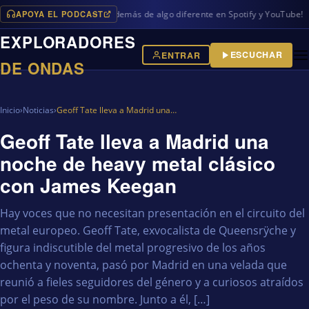
APOYA EL PODCAST
 programas en iVoox, además de algo diferente en Spotify y YouTube!
EXPLORADORES
ESCUCHAR
ENTRAR
DE ONDAS
Inicio
›
Noticias
›
Geoff Tate lleva a Madrid una…
Geoff Tate lleva a Madrid una
noche de heavy metal clásico
con James Keegan
Hay voces que no necesitan presentación en el circuito del
metal europeo. Geoff Tate, exvocalista de Queensrÿche y
figura indiscutible del metal progresivo de los años
ochenta y noventa, pasó por Madrid en una velada que
reunió a fieles seguidores del género y a curiosos atraídos
por el peso de su nombre. Junto a él, […]