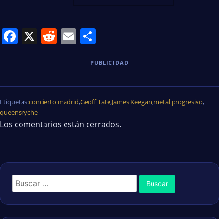
Facebook
X
Reddit
Email
Share
PUBLICIDAD
Etiquetas:
concierto madrid
,
Geoff Tate
,
James Keegan
,
metal progresivo
,
queensryche
Los comentarios están cerrados.
Buscar: