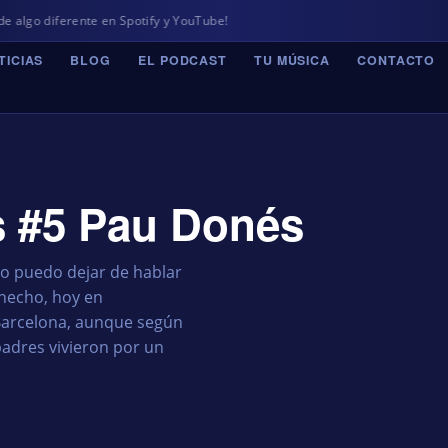
ente en Spotify y YouTube!
TICIAS
BLOG
EL PODCAST
TU MÚSICA
CONTACTO
s #5 Pau Donés
o puedo dejar de hablar
hecho, hoy en
Barcelona, aunque según
adres vivieron por un