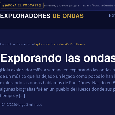
APOYA EL PODCAST
Próximamente, ¡nuevos programas en iVoox, además de algo difer
EXPLORADORES
DE ONDAS
NO
Inicio
›
Descubrimientos
›
Explorando las ondas #5 Pau Donés
Explorando las onda
¡Hola exploradores!Esta semana en explorando las ondas n
de un músico que ha dejado un legado como pocos lo han 
explorando las ondas hablamos de Pau Dónes. Nacido en 
algunas biografías fué en un pueblo de Huesca donde sus p
tiempo, y […]
12/12/2020
·
Jorge
·
3 min read