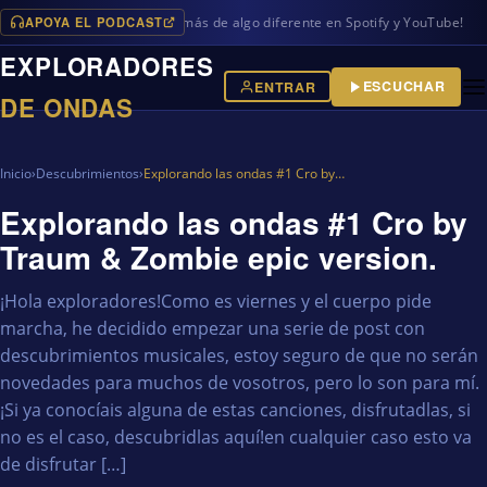
APOYA EL PODCAST
programas en iVoox, además de algo diferente en Spotify y YouTube!
EXPLORADORES
ESCUCHAR
ENTRAR
DE ONDAS
Inicio
›
Descubrimientos
›
Explorando las ondas #1 Cro by…
Explorando las ondas #1 Cro by
Traum & Zombie epic version.
¡Hola exploradores!Como es viernes y el cuerpo pide
marcha, he decidido empezar una serie de post con
descubrimientos musicales, estoy seguro de que no serán
novedades para muchos de vosotros, pero lo son para mí.
¡Si ya conocíais alguna de estas canciones, disfrutadlas, si
no es el caso, descubridlas aquí!en cualquier caso esto va
de disfrutar […]