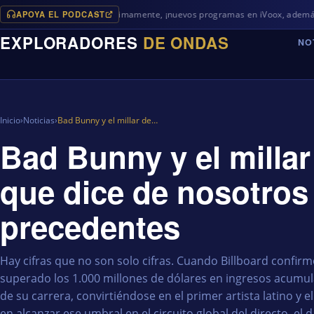
APOYA EL PODCAST
Próximamente, ¡nuevos programas en iVoox, además de algo di
EXPLORADORES
DE ONDAS
NO
Inicio
›
Noticias
›
Bad Bunny y el millar de…
Bad Bunny y el millar
que dice de nosotros
precedentes
Hay cifras que no son solo cifras. Cuando Billboard confi
superado los 1.000 millones de dólares en ingresos acumula
de su carrera, convirtiéndose en el primer artista latino y 
en alcanzar ese umbral en el circuito global del directo, el 