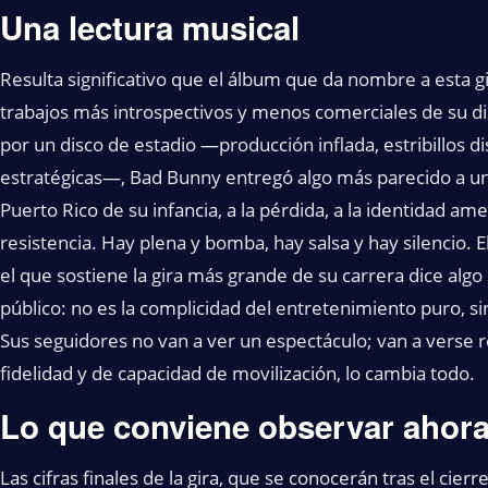
Una lectura musical
Resulta significativo que el álbum que da nombre a esta g
trabajos más introspectivos y menos comerciales de su d
por un disco de estadio —producción inflada, estribillos 
estratégicas—, Bad Bunny entregó algo más parecido a un 
Puerto Rico de su infancia, a la pérdida, a la identidad a
resistencia. Hay plena y bomba, hay salsa y hay silencio.
el que sostiene la gira más grande de su carrera dice algo 
público: no es la complicidad del entretenimiento puro, s
Sus seguidores no van a ver un espectáculo; van a verse r
fidelidad y de capacidad de movilización, lo cambia todo.
Lo que conviene observar ahor
Las cifras finales de la gira, que se conocerán tras el cie