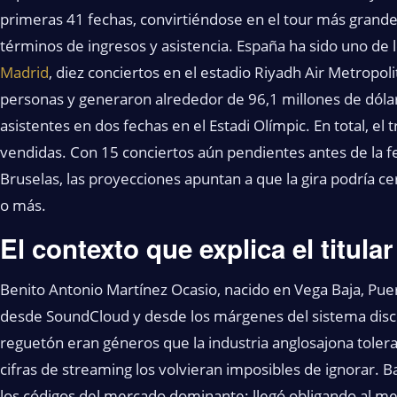
primeras 41 fechas, convirtiéndose en el tour más grande
términos de ingresos y asistencia. España ha sido uno d
Madrid
, diez conciertos en el estadio Riyadh Air Metropo
personas y generaron alrededor de 96,1 millones de dól
asistentes en dos fechas en el Estadi Olímpic. En total, e
vendidas. Con 15 conciertos aún pendientes antes de la fec
Bruselas, las proyecciones apuntan a que la gira podría ce
o más.
El contexto que explica el titular
Benito Antonio Martínez Ocasio, nacido en Vega Baja, Puer
desde SoundCloud y desde los márgenes del sistema discográ
reguetón eran géneros que la industria anglosajona tole
cifras de streaming los volvieran imposibles de ignorar. 
los códigos del mercado dominante: llegó obligando al me