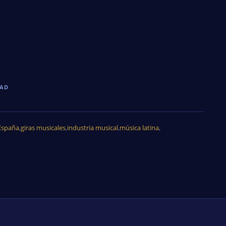
DAD
España
,
giras musicales
,
industria musical
,
música latina
,