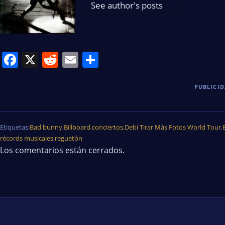
See author's posts
Facebook
X
Reddit
Email
Share
PUBLICI
Etiquetas:
Bad bunny
,
Billboard
,
conciertos
,
Debí Tirar Más Fotos World Tour
,
récords musicales
,
reguetón
Los comentarios están cerrados.