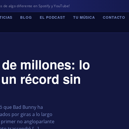
ferente en Spotify y YouTube!
TICIAS
BLOG
EL PODCAST
TU MÚSICA
CONTACTO
 de millones: lo
 un récord sin
rmó que Bad Bunny ha
dos por giras a lo largo
el primer no angloparlante
dato trascendió […]