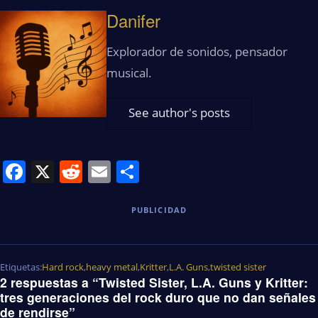
Danifer
Explorador de sonidos, pensador
musical.
See author's posts
Facebook
X
Reddit
Email
Share
PUBLICIDAD
Etiquetas:
Hard rock
,
heavy metal
,
Kritter
,
L.A. Guns
,
twisted sister
2 respuestas a “Twisted Sister, L.A. Guns y Kritter:
tres generaciones del rock duro que no dan señales
de rendirse”