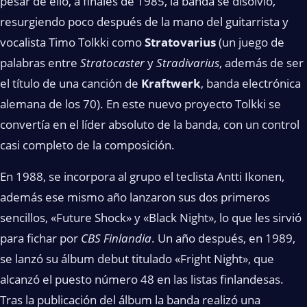
pesar de ello, a finales de 1985, la banda se disolvió,
resurgiendo poco después de la mano del guitarrista y
vocalista Timo Tolkki como
Stratovarius
(un juego de
palabras entre
Stratocaster
y
Stradivarius
, además de ser
el título de una canción de
Kraftwerk
, banda electrónica
alemana de los 70). En este nuevo proyecto Tolkki se
convertía en el líder absoluto de la banda, con un control
casi completo de la composición.
En 1988, se incorpora al grupo el teclista Antti Ikonen,
además ese mismo año lanzaron sus dos primeros
sencillos, «Future Shock» y «Black Night», lo que les sirvió
para fichar por
CBS Finlandia
. Un año después, en 1989,
se lanzó su álbum debut titulado «Fright Night», que
alcanzó el puesto número 48 en las listas finlandesas.
Tras la publicación del álbum la banda realizó una