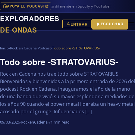
APOYA EL PODCAST
oox, además de algo diferente en Spotify y YouTube!
EXPLORADORES
ESCUCHAR
ENTRAR
DE ONDAS
Inicio
›
Rock en Cadena Podcast
›
Todo sobre -STRATOVARIUS-
Todo sobre -STRATOVARIUS-
Rock en Cadena nos trae todo sobre STRATOVARIUS
Bienvenidos y bienvenidas a la primera entrada de 2026 del
podcast Rock en Cadena. Inauguramos el año de la mano
de una banda que vivió su mayor esplendor a mediados de
los años 90 cuando el power metal lideraba un heavy metal
acosado por el grunge. Influenciados […]
09/03/2026
·
RockenCadena
·
71 min read