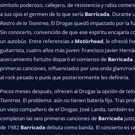
símbolo poderoso, callejero, de resistencia y rabia conten
a sus ojos el germen de lo que sería
Barricada
. Durante 
Rastro de
la Txantrea
, El Drogas quedó impactado por la fue
Sin conocerlo, convencido de que ese espíritu encajaría c
un autobús. Entre referencias a
Motörhead
, le ofreció 
guitarrista, cuatro años más joven: Francisco Javier Herná
acercamiento fortuito disparó el comienzo de
Barricada
.
primeras canciones, influenciados por una onda glam/rock
al rock pesado o punk que posteriormente les definiría.
Pocos meses después, ofrecen al Drogas la opción de tel
Txantrea
. El problema: aún no tienen batería fijo. Tras pro
un viejo compañero de el Drogas: José Landa, también e
completan las seis primeras canciones de
Barricada
justo
de 1982
Barricada
debuta como banda. El concierto es un