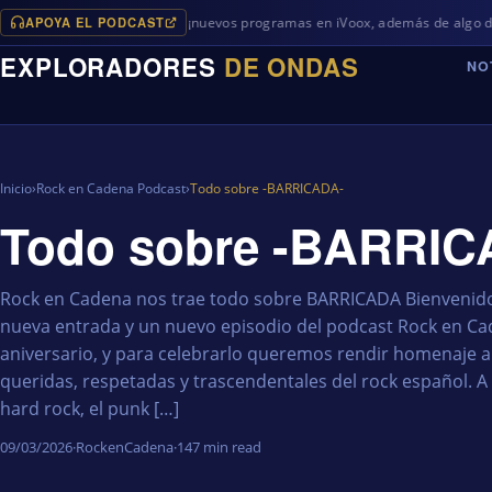
APOYA EL PODCAST
Próximamente, ¡nuevos programas en iVoox, además de algo diferente en Sp
EXPLORADORES
DE ONDAS
NO
Inicio
›
Rock en Cadena Podcast
›
Todo sobre -BARRICADA-
Todo sobre -BARRIC
Rock en Cadena nos trae todo sobre BARRICADA Bienvenido
nueva entrada y un nuevo episodio del podcast Rock en C
aniversario, y para celebrarlo queremos rendir homenaje 
queridas, respetadas y trascendentales del rock español. 
hard rock, el punk […]
09/03/2026
·
RockenCadena
·
147 min read