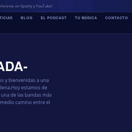
otify y YouTube!
TICIAS
BLOG
EL PODCAST
TU MÚSICA
CONTACTO
ADA-
s y bienvenidas a una
adena.Hoy estamos de
a una de las bandas más
A medio camino entre el