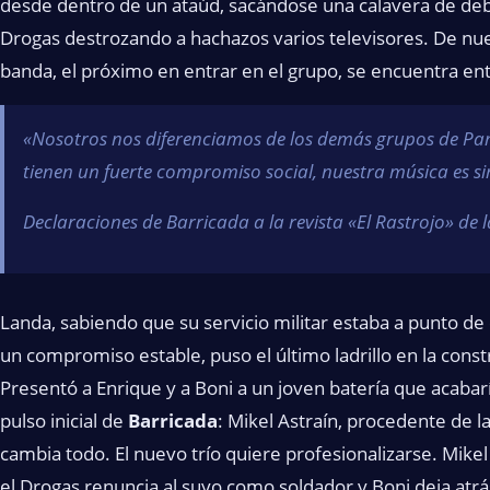
desde dentro de un ataúd, sacándose una calavera de deba
Drogas destrozando a hachazos varios televisores. De nue
banda, el próximo en entrar en el grupo, se encuentra entr
«Nosotros nos diferenciamos de los demás grupos de Pamp
tienen un fuerte compromiso social, nuestra música es sim
Declaraciones de Barricada a la revista «El Rastrojo» de 
Landa, sabiendo que su servicio militar estaba a punto 
un compromiso estable, puso el último ladrillo en la cons
Presentó a Enrique y a Boni a un joven batería que acabar
pulso inicial de
Barricada
: Mikel Astraín, procedente de 
cambia todo. El nuevo trío quiere profesionalizarse. Mikel 
el Drogas renuncia al suyo como soldador y Boni deja atrás 