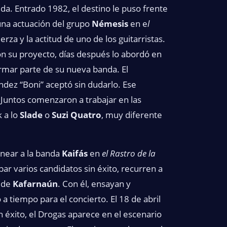
ida. Entrado 1982, el destino le puso frente
una actuación del grupo
Némesis
en e
l
rza y la actitud de uno de los guitarristas.
on su proyecto, días después lo abordó en
formar parte de su nueva banda. El
ndez “Boni” aceptó sin dudarlo. Ese
 Juntos comenzaron a trabajar en las
 a lo
Slade
o
Suzi Quatro
, muy diferente
onear a la banda
Kaifás
en
el Rastro de la
bar varios candidatos sin éxito, recurren a
x de
Kafarnaún
. Con él, ensayan y
 a tiempo para el concierto. El 18 de abril
 éxito, el Drogas aparece en el escenario