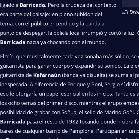
ligado a
Barricada
. Pero la crudeza del contexto
«El Dro
era parte del paisaje: en pleno subidón del
tema, con el público encendido y la banda a
punto de despegar, la policía local irrumpió y cortó la lu
Barricada
nacía ya chocando con el mundo.
El trío, que musicalmente cada vez sonaba más sólido, s
guitarrista para ganar cuerpo y expandir su sonido. La elec
guitarrista de
Kafarnaún
(banda ya disuelta) se suma al p
inesperada. A diferencia de Enrique y Boni, Sergio sí disf
eso le otorgaría un papel esencial en los inicios. Tanto es 
los ocho temas del primer disco, mientras el grupo empe
posibilidad de grabar con Soñua, el sello de Marino Goñi.
Barricada
pasa el resto de 1982 tocando donde hiciera fal
bares de cualquier barrio de Pamplona. Participan en un 