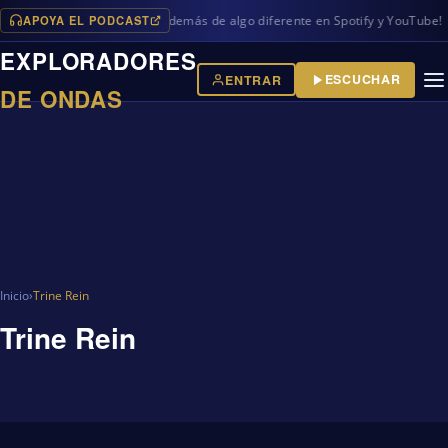
APOYA EL PODCAST
vos programas en iVoox, además de algo diferente en Spotify y YouTube!
EXPLORADORES
ESCUCHAR
ENTRAR
DE ONDAS
Inicio
›
Trine Rein
Trine Rein