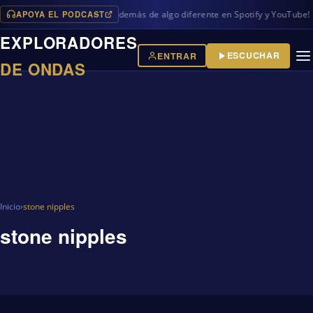
APOYA EL PODCAST
vos programas en iVoox, además de algo diferente en Spotify y YouTube!
EXPLORADORES
ESCUCHAR
ENTRAR
DE ONDAS
Inicio
›
stone nipples
stone nipples