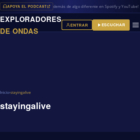
APOYA EL PODCAST
os programas en iVoox, además de algo diferente en Spotify y YouTube!
EXPLORADORES
ESCUCHAR
ENTRAR
DE ONDAS
Inicio
›
stayingalive
stayingalive