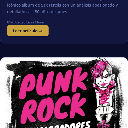
icónico álbum de Sex Pistols con un análisis apasionado y
detallado casi 50 años después.
01/07/2026
·
Lizzy Moon
Leer artículo →