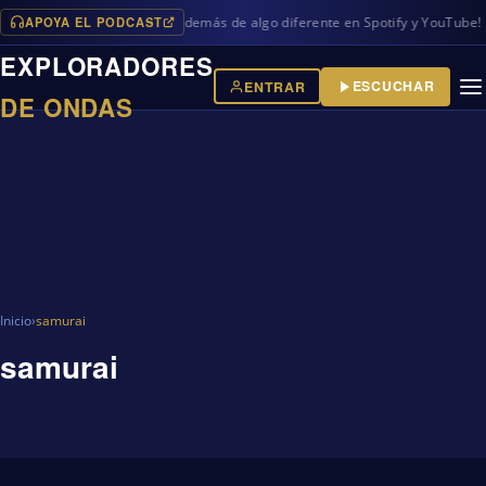
APOYA EL PODCAST
os programas en iVoox, además de algo diferente en Spotify y YouTube!
EXPLORADORES
ESCUCHAR
ENTRAR
DE ONDAS
Inicio
›
samurai
samurai