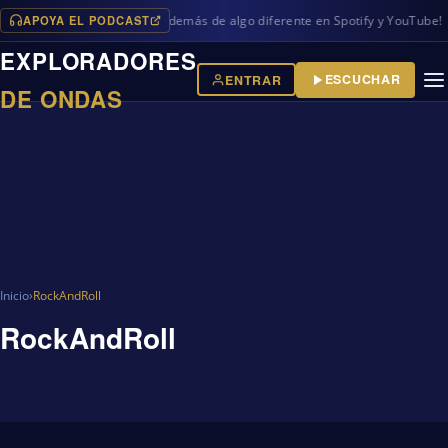
APOYA EL PODCAST
vos programas en iVoox, además de algo diferente en Spotify y YouTube!
EXPLORADORES
ESCUCHAR
ENTRAR
DE ONDAS
Inicio
›
RockAndRoll
RockAndRoll