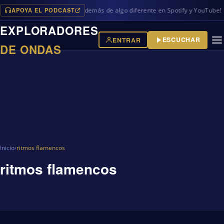
APOYA EL PODCAST
os programas en iVoox, además de algo diferente en Spotify y YouTube!
EXPLORADORES
ESCUCHAR
ENTRAR
DE ONDAS
Inicio
›
ritmos flamencos
ritmos flamencos