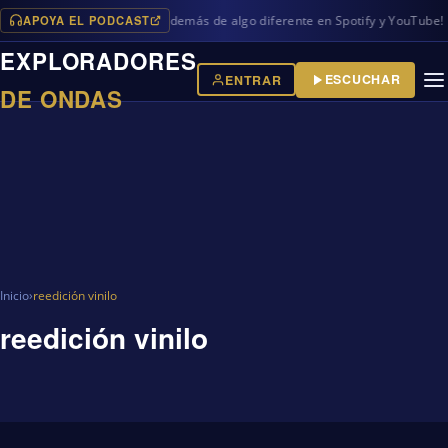
APOYA EL PODCAST
os programas en iVoox, además de algo diferente en Spotify y YouTube!
EXPLORADORES
ESCUCHAR
ENTRAR
DE ONDAS
Inicio
›
reedición vinilo
reedición vinilo