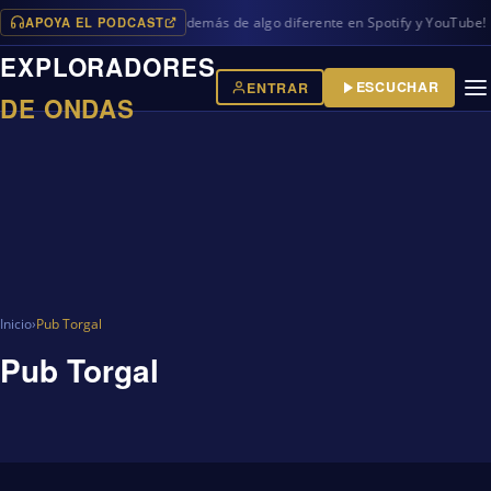
APOYA EL PODCAST
os programas en iVoox, además de algo diferente en Spotify y YouTube!
EXPLORADORES
ESCUCHAR
ENTRAR
DE ONDAS
Inicio
›
Pub Torgal
Pub Torgal