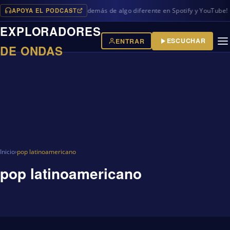
APOYA EL PODCAST
vos programas en iVoox, además de algo diferente en Spotify y YouTube!
EXPLORADORES
ESCUCHAR
ENTRAR
DE ONDAS
Inicio
›
pop latinoamericano
pop latinoamericano