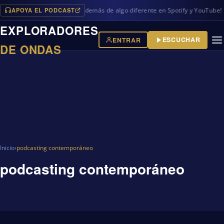
APOYA EL PODCAST
os programas en iVoox, además de algo diferente en Spotify y YouTube!
EXPLORADORES
ESCUCHAR
ENTRAR
DE ONDAS
Inicio
›
podcasting contemporáneo
podcasting contemporáneo