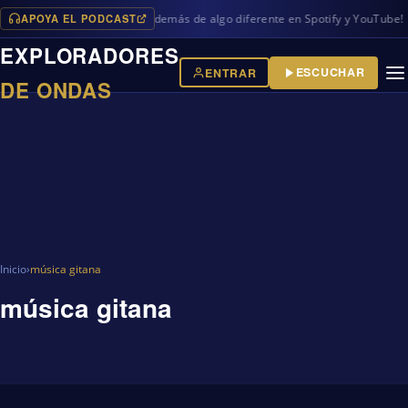
APOYA EL PODCAST
os programas en iVoox, además de algo diferente en Spotify y YouTube!
EXPLORADORES
ESCUCHAR
ENTRAR
DE ONDAS
Inicio
›
música gitana
música gitana