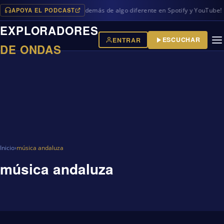
APOYA EL PODCAST
os programas en iVoox, además de algo diferente en Spotify y YouTube!
EXPLORADORES
ESCUCHAR
ENTRAR
DE ONDAS
Inicio
›
música andaluza
música andaluza