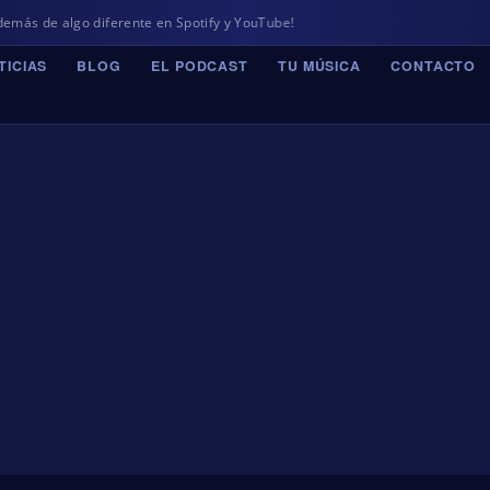
e algo diferente en Spotify y YouTube!
TICIAS
BLOG
EL PODCAST
TU MÚSICA
CONTACTO