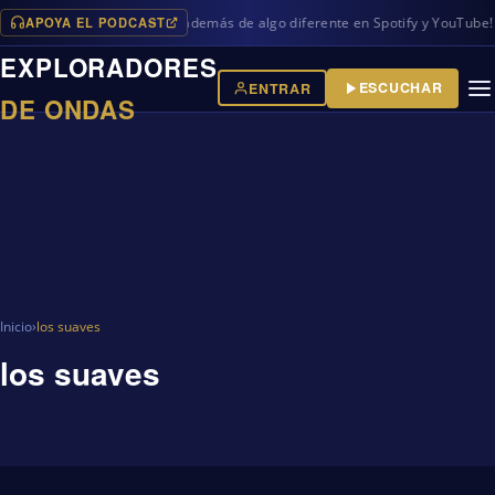
APOYA EL PODCAST
vos programas en iVoox, además de algo diferente en Spotify y YouTube!
EXPLORADORES
ESCUCHAR
ENTRAR
DE ONDAS
Inicio
›
los suaves
los suaves