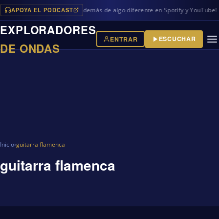
APOYA EL PODCAST
vos programas en iVoox, además de algo diferente en Spotify y YouTube!
EXPLORADORES
ESCUCHAR
ENTRAR
DE ONDAS
Inicio
›
guitarra flamenca
guitarra flamenca