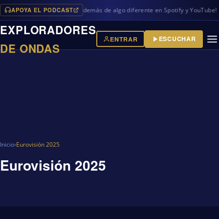
APOYA EL PODCAST
vos programas en iVoox, además de algo diferente en Spotify y YouTube!
EXPLORADORES
ESCUCHAR
ENTRAR
DE ONDAS
Inicio
›
Eurovisión 2025
Eurovisión 2025