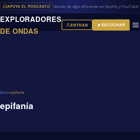
APOYA EL PODCAST
os programas en iVoox, además de algo diferente en Spotify y YouTube!
EXPLORADORES
ESCUCHAR
ENTRAR
DE ONDAS
Inicio
›
epifanía
epifanía