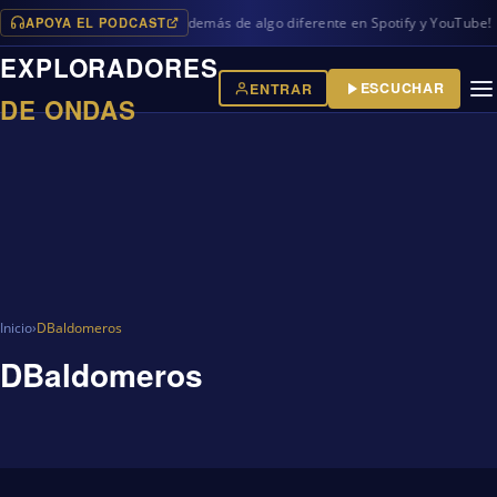
APOYA EL PODCAST
os programas en iVoox, además de algo diferente en Spotify y YouTube!
EXPLORADORES
ESCUCHAR
ENTRAR
DE ONDAS
Inicio
›
DBaldomeros
DBaldomeros