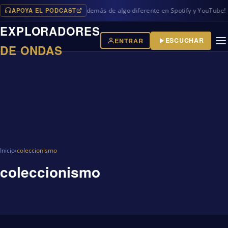
APOYA EL PODCAST
vos programas en iVoox, además de algo diferente en Spotify y YouTube!
EXPLORADORES
ESCUCHAR
ENTRAR
DE ONDAS
Inicio
›
coleccionismo
coleccionismo