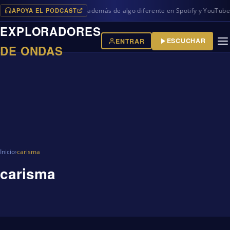
APOYA EL PODCAST
uevos programas en iVoox, además de algo diferente en Spotify y YouTube!
EXPLORADORES
ESCUCHAR
ENTRAR
DE ONDAS
Inicio
›
carisma
carisma