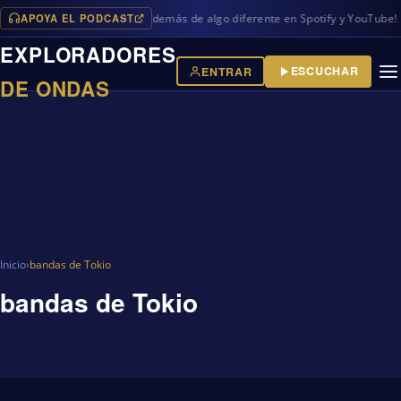
APOYA EL PODCAST
os programas en iVoox, además de algo diferente en Spotify y YouTube!
EXPLORADORES
ESCUCHAR
ENTRAR
DE ONDAS
Inicio
›
bandas de Tokio
bandas de Tokio