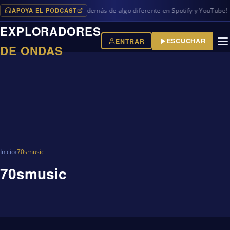
APOYA EL PODCAST
os programas en iVoox, además de algo diferente en Spotify y YouTube!
EXPLORADORES
ESCUCHAR
ENTRAR
DE ONDAS
Inicio
›
70smusic
70smusic