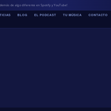
s de algo diferente en Spotify y YouTube!
TICIAS
BLOG
EL PODCAST
TU MÚSICA
CONTACTO