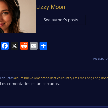
Lizzy Moon
See author's posts
Facebook
X
Reddit
Email
Share
PUBLICI
Etiquetas:
álbum nuevo
,
Americana
,
Beatles
,
country
,
Efe Eme
,
Long Long Roa
Los comentarios están cerrados.