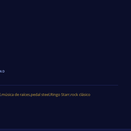
DAD
d
,
música de raíces
,
pedal steel
,
Ringo Starr
,
rock clásico