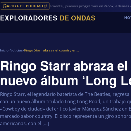
APOYA EL PODCAST
Próximamente, ¡nuevos programas en iVoox, además de algo difere
EXPLORADORES
DE ONDAS
NO
Inicio
›
Noticias
›
Ringo Starr abraza el country en…
Ringo Starr abraza el
nuevo álbum ‘Long L
Ringo Starr, el legendario baterista de The Beatles, regresa
con un nuevo álbum titulado Long Long Road, un trabajo qu
«Cowboy de ciudad» del crítico Javier Márquez Sánchez en E
marcado sabor country. El disco representa un giro sonoro 
americanas, con el […]