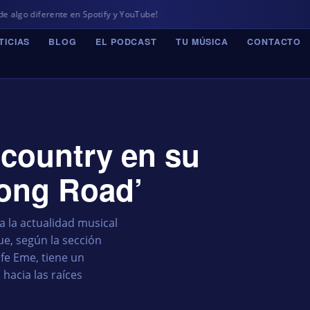
nte en Spotify y YouTube!
TICIAS
BLOG
EL PODCAST
TU MÚSICA
CONTACTO
 country en su
ong Road’
 a la actualidad musical
e, según la sección
fe Eme, tiene un
hacia las raíces