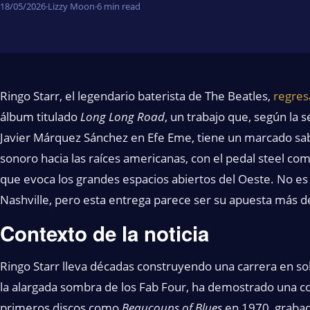
18/05/2026
·
Lizzy Moon
·
6 min read
Ringo Starr, el legendario baterista de The Beatles,
regres
álbum titulado
Long Long Road
, un trabajo que, según la 
Javier Márquez Sánchez en Efe Eme, tiene un marcado sabo
sonoro hacia las raíces americanas, con el pedal steel co
que evoca los grandes espacios abiertos del Oeste. No es 
Nashville, pero esta entrega parece ser su apuesta más de
Contexto de la noticia
Ringo Starr lleva décadas construyendo una carrera en sol
la alargada sombra de los Fab Four, ha demostrado una co
primeros discos como
Beaucoups of Blues
en 1970, grabad