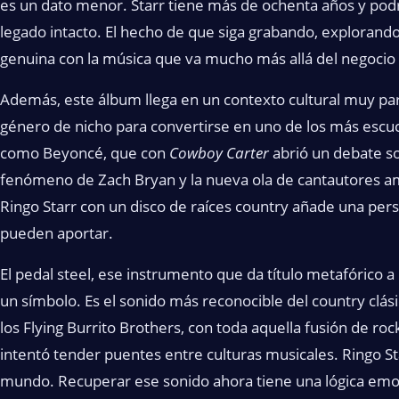
es un dato menor. Starr tiene más de ochenta años y pod
legado intacto. El hecho de que siga grabando, explorando
genuina con la música que va mucho más allá del negocio o
Además, este álbum llega en un contexto cultural muy part
género de nicho para convertirse en uno de los más escu
como Beyoncé, que con
Cowboy Carter
abrió un debate so
fenómeno de Zach Bryan y la nueva ola de cantautores ame
Ringo Starr con un disco de raíces country añade una persp
pueden aportar.
El pedal steel, ese instrumento que da título metafórico 
un símbolo. Es el sonido más reconocible del country clás
los Flying Burrito Brothers, con toda aquella fusión de roc
intentó tender puentes entre culturas musicales. Ringo S
mundo. Recuperar ese sonido ahora tiene una lógica emoci