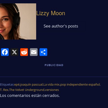
Lizzy Moon
See author's posts
Facebook
X
Reddit
Email
Share
PUBLICIDAD
Etiquetas:
epé
,
joaquín pascual
,
La vida mix
,
pop independiente español
,
T. Rex
,
The Velvet Underground
,
versiones
Los comentarios están cerrados.