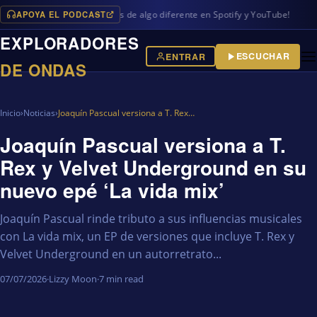
APOYA EL PODCAST
ramas en iVoox, además de algo diferente en Spotify y YouTube!
EXPLORADORES
ESCUCHAR
ENTRAR
DE ONDAS
Inicio
›
Noticias
›
Joaquín Pascual versiona a T. Rex…
Joaquín Pascual versiona a T.
Rex y Velvet Underground en su
nuevo epé ‘La vida mix’
Joaquín Pascual rinde tributo a sus influencias musicales
con La vida mix, un EP de versiones que incluye T. Rex y
Velvet Underground en un autorretrato...
07/07/2026
·
Lizzy Moon
·
7 min read