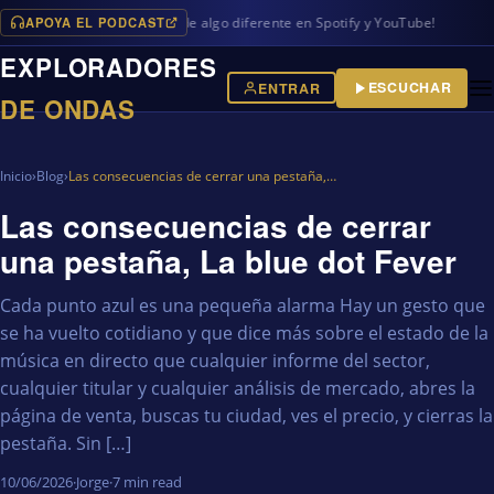
APOYA EL PODCAST
s en iVoox, además de algo diferente en Spotify y YouTube!
EXPLORADORES
ESCUCHAR
ENTRAR
DE ONDAS
Inicio
›
Blog
›
Las consecuencias de cerrar una pestaña,…
Las consecuencias de cerrar
una pestaña, La blue dot Fever
Cada punto azul es una pequeña alarma Hay un gesto que
se ha vuelto cotidiano y que dice más sobre el estado de la
música en directo que cualquier informe del sector,
cualquier titular y cualquier análisis de mercado, abres la
página de venta, buscas tu ciudad, ves el precio, y cierras la
pestaña. Sin […]
10/06/2026
·
Jorge
·
7 min read