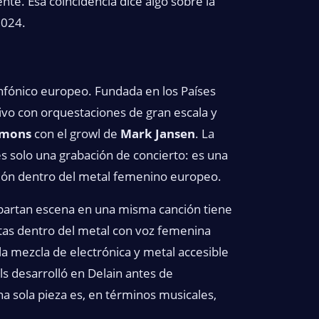
te. Esa coincidencia dice algo sobre la
2024.
nfónico europeo. Fundada en los Países
ivo con orquestaciones de gran escala y
imons
con el growl de
Mark Jansen
. La
s solo una grabación de concierto: es una
ción dentro del metal femenino europeo.
mpartan escena en una misma canción tiene
ntas dentro del metal con voz femenina
a mezcla de electrónica y metal accesible
s desarrolló en Delain antes de
na sola pieza es, en términos musicales,