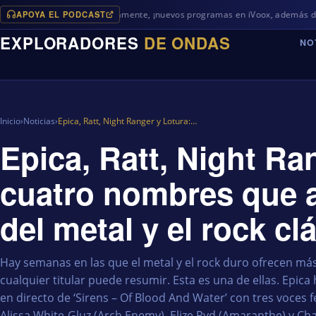
APOYA EL PODCAST
Próximamente, ¡nuevos programas en iVoox, además de algo diferent
EXPLORADORES
DE ONDAS
NO
Inicio
›
Noticias
›
Epica, Ratt, Night Ranger y Lotura:…
Epica, Ratt, Night Ra
cuatro nombres que a
del metal y el rock cl
Hay semanas en las que el metal y el rock duro ofrecen m
cualquier titular puede resumir. Esta es una de ellas. Epic
en directo de ‘Sirens – Of Blood And Water’ con tres voces 
Alissa White-Gluz (Arch Enemy), Elize Ryd (Amaranthe) y Cha