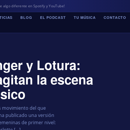
e en Spotify y YouTube!
TICIAS
BLOG
EL PODCAST
TU MÚSICA
CONTACTO
nger y Lotura:
gitan la escena
ásico
ás movimiento del que
a ha publicado una versión
femeninas de primer nivel:
rlotte […]