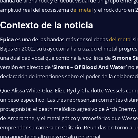
banda de arena rock y el debut visual de un grupo emergen
amplitud real del ecosistema d
el metal
y el rock duro en 
Contexto de la noticia
Epica
es una de las bandas más consolidadas
del metal
si
Bajos en 2002, su trayectoria ha cruzado el metal progres
una dualidad vocal que combina la voz lírica de
Simone S
versión en directo de
‘Sirens – Of Blood And Water’
no e
declaración de intenciones sobre el poder de la colabora
Que Alissa White-Gluz, Elize Ryd y Charlotte Wessels co
un peso específico. Las tres representan corrientes disti
protagonista: el death melódico agresivo de Arch Enemy, l
de Amaranthe, y el metal gótico y atmosférico que Wessel
emprender su carrera en solitario. Reunirlas en torno a u
una apuesta de alto riesgo y alto potencial.