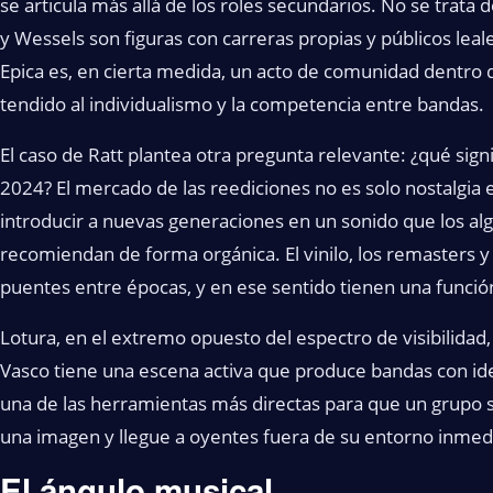
se articula más allá de los roles secundarios. No se trata 
y Wessels son figuras con carreras propias y públicos lea
Epica es, en cierta medida, un acto de comunidad dentro
tendido al individualismo y la competencia entre bandas.
El caso de Ratt plantea otra pregunta relevante: ¿qué sign
2024? El mercado de las reediciones no es solo nostalgi
introducir a nuevas generaciones en un sonido que los al
recomiendan de forma orgánica. El vinilo, los remasters y
puentes entre épocas, y en ese sentido tienen una función
Lotura, en el extremo opuesto del espectro de visibilidad,
Vasco tiene una escena activa que produce bandas con iden
una de las herramientas más directas para que un grupo s
una imagen y llegue a oyentes fuera de su entorno inmed
El ángulo musical